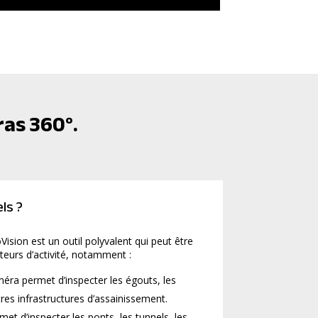
ras 360°.
ls ?
ision est un outil polyvalent qui peut être
teurs d’activité, notamment :
améra permet d’inspecter les égouts, les
tres infrastructures d’assainissement.
rmet d’inspecter les ponts, les tunnels, les