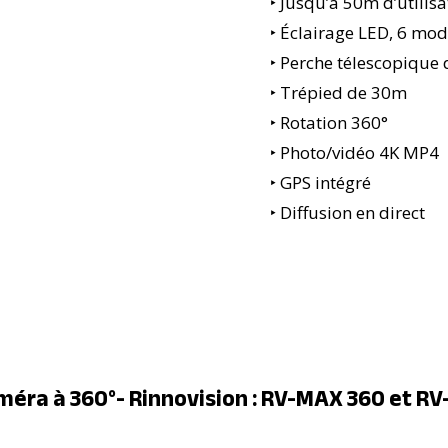
‣ Jusqu’à 50m d’utilisa
‣ Éclairage LED, 6 mod
‣ Perche télescopique
‣ Trépied de 30m
‣ Rotation 360°
‣ Photo/vidéo 4K MP4
‣ GPS intégré
‣ Diffusion en direct
méra à 360°- Rinnovision : RV-MAX 360 et R