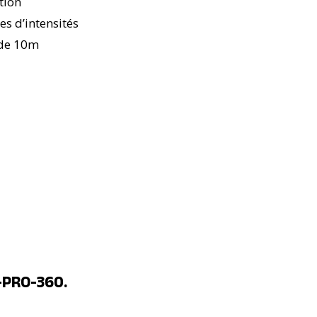
tion
es d’intensités
 de 10m
V-PRO-360.