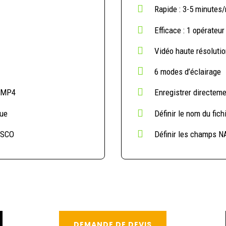

Rapide : 3-5 minutes/

Efficace : 1 opérateur

Vidéo haute résolutio

6 modes d’éclairage

n MP4
Enregistrer directem

que
Définir le nom du fich

SSCO
Définir les champs 
DEMANDE DE DEVIS