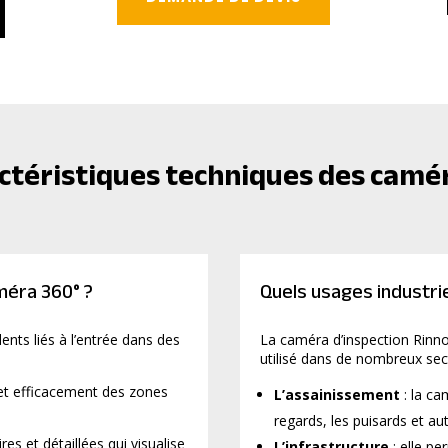
ctéristiques techniques des camé
méra 360° ?
Quels usages industrie
dents liés à l’entrée dans des
La caméra d’inspection RinnoV
utilisé dans de nombreux sec
 et efficacement des zones
L’assainissement
: la c
regards, les puisards et au
res et détaillées qui visualise
L’infrastructure
: elle pe