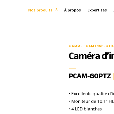
Nos produits
À propos
Expertises
GAMME PCAM INSPECTI
Caméra d’in
PCAM-60PTZ
‣
Excellente qualité d
‣ Moniteur de 10.1″ H
‣ 4 LED blanches