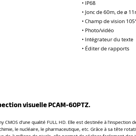
‣ IP68
‣ Jonc de 60m, de ø 
‣ Champ de vision 105
‣ Photo/vidéo
‣ Intégrateur du texte
‣ Éditer de rapports
pection visuelle PCAM-60PTZ.
CMOS d’une qualité FULL HD. Elle est destinée à l’inspection de c
imie, le nucléaire, le pharmaceutique, etc. Grâce à sa tête rotati
us de 2 millions de pixels, elle permet de réaliser facilement des