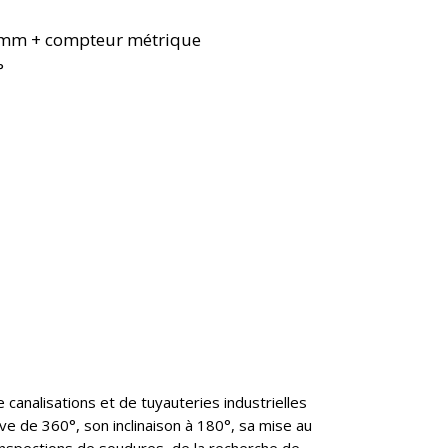
11mm + compteur métrique
°
analisations et de tuyauteries industrielles
ve de 360°, son inclinaison à 180°, sa mise au
 inspections de soudures, de la recherche de