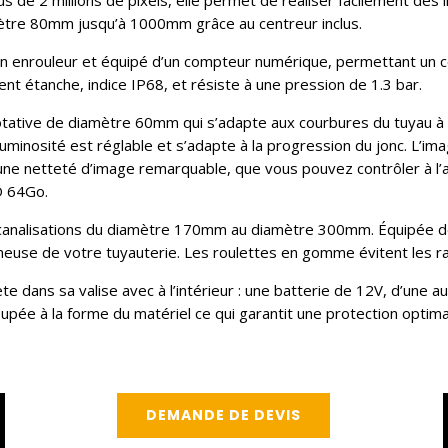
amètre 80mm jusqu’à 1000mm grâce au centreur inclus.
 enrouleur et équipé d’un compteur numérique, permettant un con
nt étanche, indice IP68, et résiste à une pression de 1.3 bar.
tive de diamètre 60mm qui s’adapte aux courbures du tuyau à in
luminosité est réglable et s’adapte à la progression du jonc. L’im
une netteté d’image remarquable, que vous pouvez contrôler à l’a
SD 64Go.
e canalisations du diamètre 170mm au diamètre 300mm. Équipée de
ineuse de votre tuyauterie. Les roulettes en gomme évitent les ra
dans sa valise avec à l’intérieur : une batterie de 12V, d’une a
ée à la forme du matériel ce qui garantit une protection optima
DEMANDE DE DEVIS