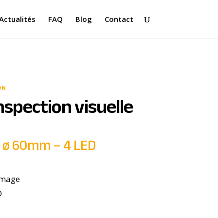
Actualités
FAQ
Blog
Contact
ON
spection visuelle
| ø 60mm – 4 LED
’image
D