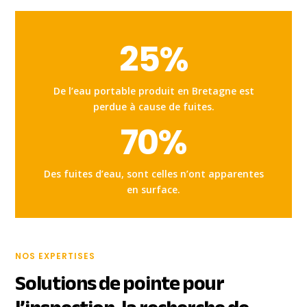
25
%
De l’eau portable produit en Bretagne est
perdue à cause de fuites.
70
%
Des fuites d’eau, sont celles n’ont apparentes
en surface.
NOS EXPERTISES
Solutions de pointe pour